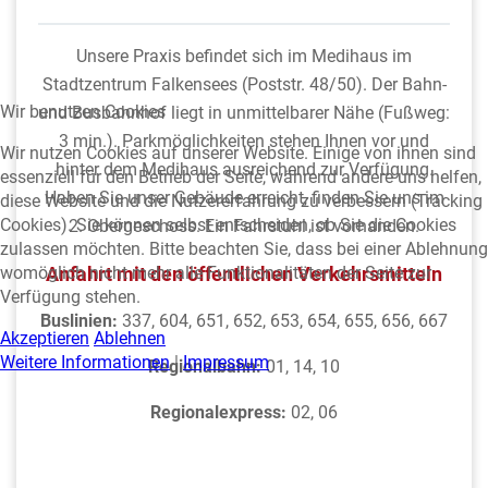
Unsere Praxis befindet sich im Medihaus im
Stadtzentrum Falkensees (Poststr. 48/50). Der Bahn-
Wir benutzen Cookies
und Busbahnhof liegt in unmittelbarer Nähe (Fußweg:
3 min.). Parkmöglichkeiten stehen Ihnen vor und
Wir nutzen Cookies auf unserer Website. Einige von ihnen sind
hinter dem Medihaus ausreichend zur Verfügung.
essenziell für den Betrieb der Seite, während andere uns helfen,
Haben Sie unser Gebäude erreicht, finden Sie uns im
diese Website und die Nutzererfahrung zu verbessern (Tracking
Cookies). Sie können selbst entscheiden, ob Sie die Cookies
2. Obergeschoss. Ein Fahrstuhl ist vorhanden.
zulassen möchten. Bitte beachten Sie, dass bei einer Ablehnung
womöglich nicht mehr alle Funktionalitäten der Seite zur
Anfahrt mit den öffentlichen Verkehrsmitteln
Verfügung stehen.
Buslinien:
337, 604, 651, 652, 653, 654, 655, 656, 667
Akzeptieren
Ablehnen
Weitere Informationen
|
Impressum
Regionalbahn:
01, 14, 10
Regionalexpress:
02, 06